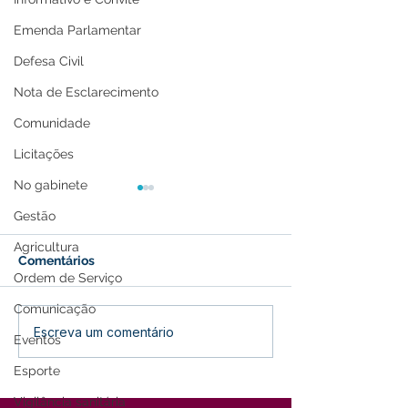
Emenda Parlamentar
Defesa Civil
Nota de Esclarecimento
Comunidade
Licitações
No gabinete
Gestão
Agricultura
Comentários
Ordem de Serviço
Comunicação
Parabéns, Acre! 64 anos
12 de junho: Fel
Escreva um comentário
Eventos
de conquistas e
dos Namorados
esperança
Esporte
Vigilância sanitária