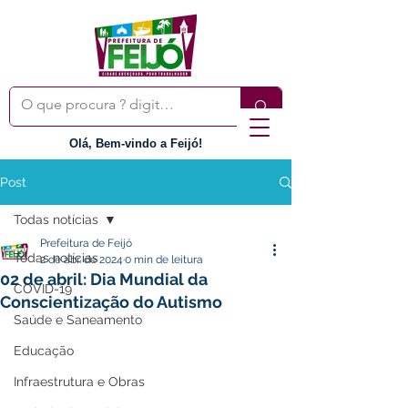
Olá, Bem-vindo a Feijó!
Post
Todas notícias
Prefeitura de Feijó
Todas notícias
2 de abr. de 2024
0 min de leitura
02 de abril: Dia Mundial da
COVID-19
Conscientização do Autismo
Saúde e Saneamento
Educação
Infraestrutura e Obras