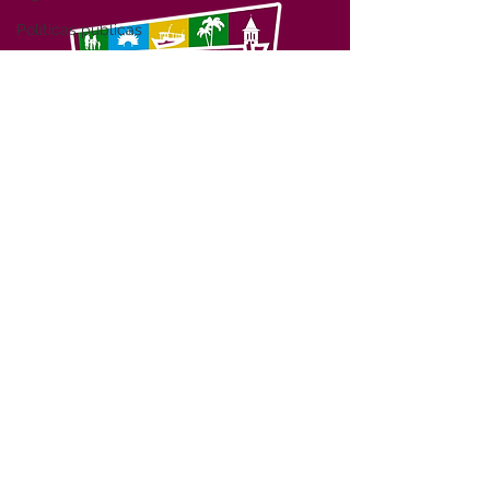
Políticas públicas
Alagações e enchentes
Feira do peixe
Parceria
SERVIÇO DE ATENDIMENTO AO 
Saúde Itinerante
CIDADÃO (SIC) E OUVIDORIA
Secretaria da Mulher
Prefeitura de Feijó - Estado do 
Acre
Secretaria de Obras
CNPJ 04.005.179/0001-20
Saúde
💻Acesso online: 
SIC 
| 
Fale Conosco
 | 
Segurança Pública
Ouvidoria
| 
Portal de Transparência
obras
📱Fone: +55 (68) 3463-2614 
saude
🏢 Av. Plácido de Castro, 678, CEP 
69.960-000, Centro, Feijó, Acre, Brasil
Memória e Cultura
📅 Segunda a sexta, das 7h às 14h 
- 
com intervalo de 20 minutos. 