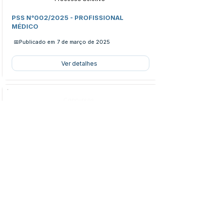
PSS N°002/2025 - PROFISSIONAL
MÉDICO
📅Publicado em
7 de março de 2025
Ver detalhes
Concursos
Processo Seletivo
PSS N°001/2025 - Programa Caminho da
Educação do Campo: Primeira Infância
📅Publicado em
4 de fevereiro de
2025
Ver detalhes