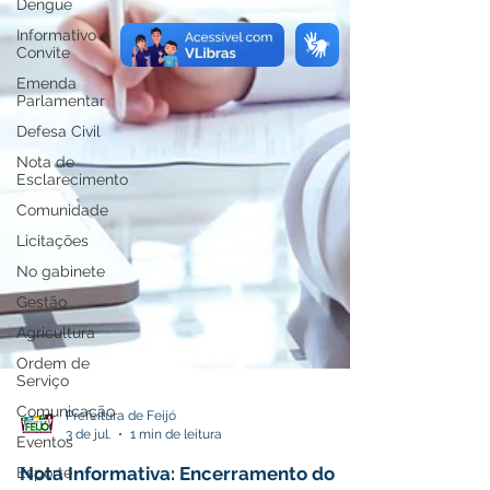
Dengue
Informativo e
Convite
Emenda
Parlamentar
Defesa Civil
Nota de
Esclarecimento
Comunidade
Licitações
No gabinete
Gestão
Agricultura
Ordem de
Serviço
Comunicação
Eventos
Prefeitura de Feijó
3 de jul.
1 min de leitura
Esporte